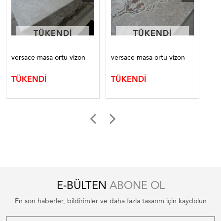
TÜKENDI
TÜKENDI
TÜKENDI
TÜKENDI
versace masa örtü vizon
versace masa örtü vizon
Kad
TÜKENDİ
TÜKENDİ
TÜ
E-BÜLTEN
ABONE OL
En son haberler, bildirimler ve daha fazla tasarım için kaydolun