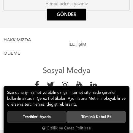
GÖNDER
HAKKIMIZDA
İLETİŞİM
ÖDEME
Sosyal Medya
Size daha iyi hizmet verebilmek için internet sitemizde çerezler
kullanılmaktadır. Çerez Politikaları Aydınlatma Metni’ni okuyabilir ve
dilerseniz tercihlerinizi değiştirebilirsiniz.
Tercihleri Ayarla
Tümünü Kabul Et
© 2017 La Dantela Ev Tekstili Tüm hakları saklıdır.
Gizlilik ve Çerez Politikası