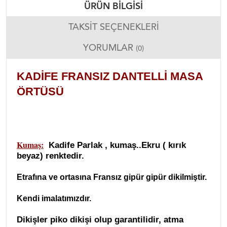
ÜRÜN BILGISI
TAKSIT SEÇENEKLERI
YORUMLAR
(0)
KADIFE FRANSIZ DANTELLI MASA
ÖRTÜSÜ
Kumaş:
Kadife Parlak , kumaş..Ekru ( kırık
beyaz) renktedir.
Etrafına ve ortasına Fransız gipür gipür dikilmiştir.
Kendi imalatımızdır.
Dikişler piko dikişi olup garantilidir, atma