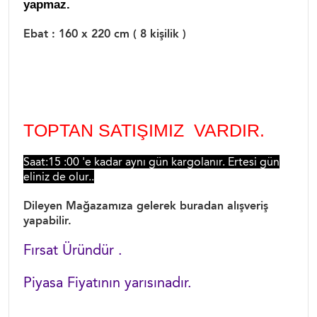
yapmaz.
Ebat : 160 x 220 cm ( 8 kişilik )
TOPTAN SATIŞIMIZ VARDIR.
Saat:15 :00 'e kadar aynı gün kargolanır. Ertesi gün
eliniz de olur..
Dileyen Mağazamıza gelerek buradan alışveriş
yapabilir.
Fırsat Üründür .
Piyasa Fiyatının yarısınadır.