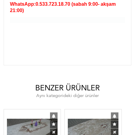
WhatsApp:0.533.723.18.70 (sabah 9:00- akşam
21:00)
masa örtüsü yemek sofra takımı,yemekteyiz masa örtüsü,dertsiz masa
örtüleri,dertsiz kumaşlar, dertsiz yemek örtüleri,leke tutmaz masa örtüsü,leke
tutmaz masa örtüleri,dertsiz kumaş örtüler , çeyiz, çeyizlik masa ö
örtüsü , ucuz masa örtüleri ,Simli masa örtüsü ,simli masa örtüleri
BENZER ÜRÜNLER
Aynı kategorideki diğer ürünler