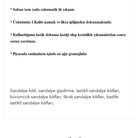
* Sabun tozu yada colormatik ile yıkanır.
* Ürünümüz 1.Kalite pamuk ve likra ipliğinden dokunmaktadır.
* Kullandığımız lastik dokuma lastiği olup kesinlikle yıkamalardan sonra
sorun yaratmaz.
* Piyasada satılanların içinde en ağır gramajlıdır.
Sandalye giydirme, sandalye kılıfı, bürümcük sandalye kılıfı,
bürümcük sandalye giydirme, düğün salon sandalye kılıfı,
lastikli sandalye kılıfı, lastikli sandalye giydirme, etekli
sandalye kılıfı, bürümcük etekli sandalye kılıfı
Sandalye kılıfı, sandalye giydirme, lastikli sandalye kılıfları,
bürümcük sandalye kılıfları, likralı sandalye kılıfları, kadife
lastikli sandalye kılıfları,