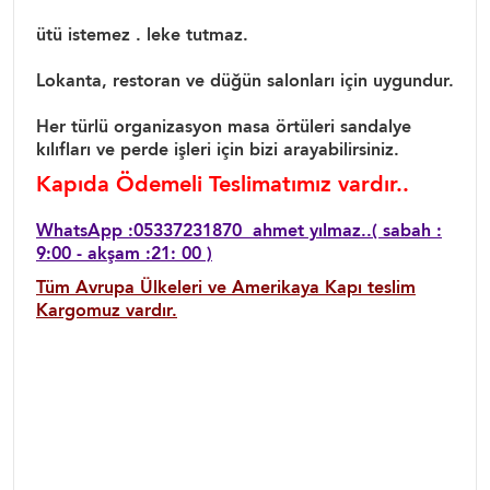
ütü istemez . leke tutmaz.
Lokanta, restoran ve düğün salonları için uygundur.
Her türlü organizasyon masa örtüleri sandalye
kılıfları ve perde işleri için bizi arayabilirsiniz.
Kapıda Ödemeli Teslimatımız vardır..
WhatsApp :05337231870 ahmet yılmaz..( sabah :
9:00 - akşam :21: 00 )
Tüm Avrupa Ülkeleri ve Amerikaya Kapı teslim
Kargomuz vardır.
Düğün masa örtüler düğün masa örtüsü, düğün
masa örtü fiyatları, 10 kişilik masa örtüler, restoran
masa örtüleri, yuvarlak düğün masa örtüler, düğün
masa örtüsü modelleri, dantel masa örtü kağakları,
tül masa örtüleri, dantelli kapak düğün masa