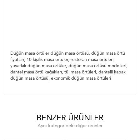
Düğün masa örtüler düğün masa örtüsü, düğün
masa örtü fiyatları, 10 kişilik masa örtüler, restoran
masa örtüleri, yuvarlak düğün masa örtüler, düğün
masa örtüsü modelleri, dantel masa örtü kağakları,
tül masa örtüleri, dantelli kapak düğün masa
örtüsü, ekonomik düğün masa örtüleri
Düğün masa örtüler düğün masa örtüsü, düğün masa örtü
fiyatları, 10 kişilik masa örtüler, restoran masa örtüleri,
yuvarlak düğün masa örtüler, düğün masa örtüsü modelleri,
dantel masa örtü kağakları, tül masa örtüleri, dantelli kapak
düğün masa örtüsü, ekonomik düğün masa örtüleri
BENZER ÜRÜNLER
Aynı kategorideki diğer ürünler