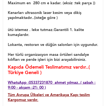
Maximum en 280 cm e kadar. (eksiz :tek parça ))
Kenarları ultrasonik laser kesim veya dikiş
yapılmaktadır..(isteğe göre )
ütü istemez . leke tutmaz.Garantili 1. kalite
kumaşlardır.
Lokanta, restoran ve düğün salonları için uygundur.
Her türlü organizasyon masa örtüleri sandalye
kılıfları ve perde işleri için bizi arayabilirsiniz.
Kapıda Ödemeli Teslimatımız vardır..(
Türkiye Geneli )
WhatsApp :05337231870 ahmet yılmaz..( sabah :
9:00 - akşam :21: 00 )
Tüm Avrupa Ülkeleri ve Amerikaya Kapı teslim
Kargomuz vardır.