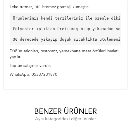
Leke tutmaz, ütü istemez gramajlı kumaştır.
Ürünlerimiz kendi terzilerimiz ile özenle dikilip k
Polyester iplikten üretilmiş olup yıkamadan sonra ç
30 derecede yıkayıp düşük sıcaklıkta ütülemenizi t
Düğün salonları, restorant, yemekhane masa örtüleri imalatı
yapılır.
Toptan satışımız vardır.
WhatsApp: 05337231870
BENZER ÜRÜNLER
Aynı kategorideki diğer ürünler