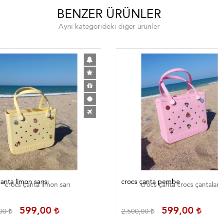
BENZER ÜRÜNLER
Aynı kategorideki diğer ürünler
anta limon sarısı
crocs çanta pembe
crocs çanta limon sarı
crocs çanta crocs çantala
599,00
599,00
,00
2.500,00