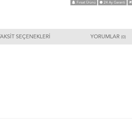
Fırsat Ürünü
24 Ay Garanti
TAKSIT SEÇENEKLERI
YORUMLAR
(0)