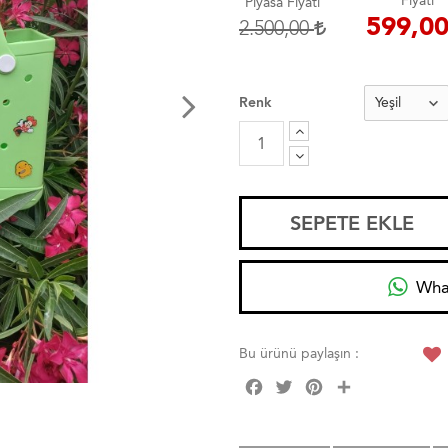
Fiyatı
Piyasa Fiyatı
599,0
2.500,00
Renk
SEPETE EKLE
Wha
Bu ürünü paylaşın :
Facebook
Twitter
Pinterest
Share