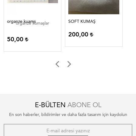
organze kuamş
SOFT KUMAŞ
Ju
organze kumaşlar
Ju
200,00
50,00
7
E-BÜLTEN
ABONE OL
En son haberler, bildirimler ve daha fazla tasarım için kaydolun