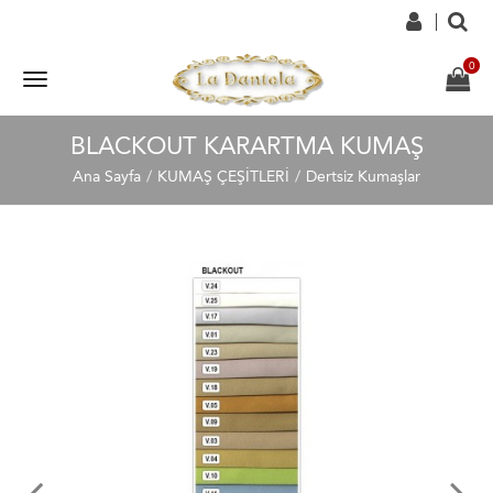
BLACKOUT KARARTMA KUMAŞ
Ana Sayfa
KUMAŞ ÇEŞİTLERİ
Dertsiz Kumaşlar