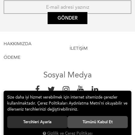
GÖNDER
HAKKIMIZDA
İLETİŞİM
ÖDEME
Sosyal Medya
Size daha iyi hizmet verebilmek için internet sitemizde çerezler
kullanılmaktadır. Çerez Politikaları Aydınlatma Metni’ni okuyabilir ve
dilerseniz tercihlerinizi değiştirebilirsiniz.
Tercihleri Ayarla
Tümünü Kabul Et
© 2017 La Dantela Ev Tekstili Tüm hakları saklıdır.
Gizlilik ve Çerez Politikası