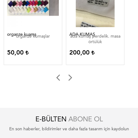
organze kuamş
ADA KUMAŞ
SO
organze kumaşlar
ada kumaş perdelik. masa
örtülük
2
50,00
200,00
E-BÜLTEN
ABONE OL
En son haberler, bildirimler ve daha fazla tasarım için kaydolun