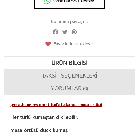
Whatsapp Destek
Bu ürünü paylaşın :
Facebook
Twitter
Pinterest
Share
Favorilerinize ekleyin
ÜRÜN BILGISI
TAKSIT SEÇENEKLERI
YORUMLAR
(0)
yemekhane restorant Kafe Lokanta masa örtüsü
Her türlü kumaştan dikilebilir.
masa örtüsü duck kumaş