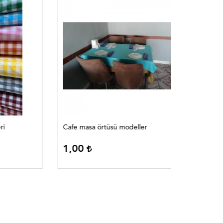
Cafe masa örtüsü modeller
Cafe 
1,00
1,00