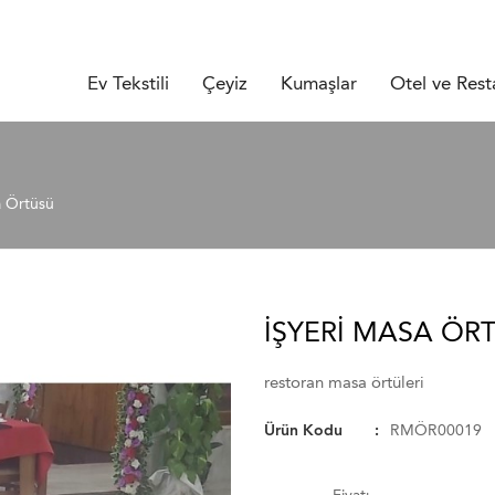
Ev Tekstili
Çeyiz
Kumaşlar
Otel ve Rest
a Örtüsü
IŞYERI MASA ÖRT
restoran masa örtüleri
Ürün Kodu
RMÖR00019