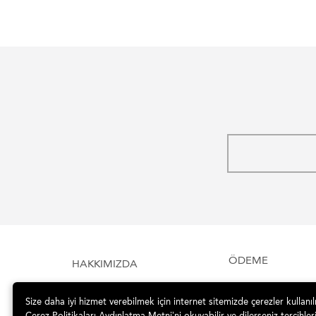
ÖDEME
HAKKIMIZDA
Size daha iyi hizmet verebilmek için internet sitemizde çerezler kullanı
Çerez Politikaları Aydınlatma Metni’ni okuyabilir ve dilerseniz tercihleri