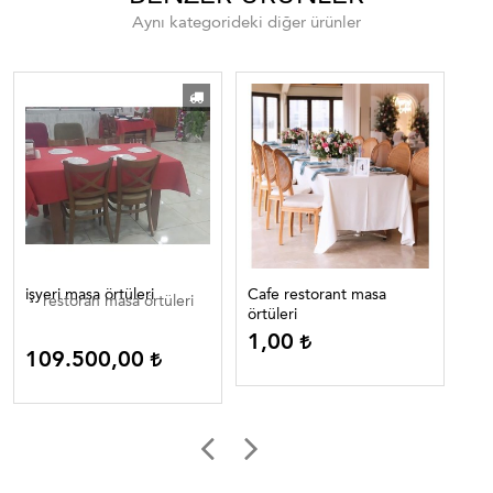
Aynı kategorideki diğer ürünler
işyeri masa örtüleri
Cafe restorant masa
Cafe
restoran masa örtüleri
örtüleri
ört
1,00
1
109.500,00