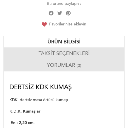
Bu ürünü paylaşın :
Facebook
Twitter
Pinterest
Share
Favorilerinize ekleyin
ÜRÜN BILGISI
TAKSIT SEÇENEKLERI
YORUMLAR
(0)
DERTSIZ KDK KUMAŞ
KDK dertsiz masa örtüsü kumaşı
K.D.K. Kumaşlar
En : 2,20 cm.