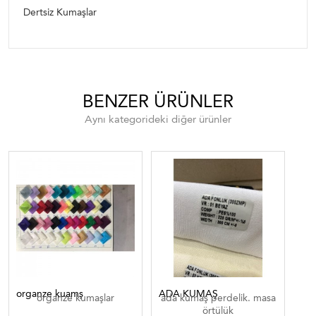
Dertsiz Kumaşlar
BENZER ÜRÜNLER
Aynı kategorideki diğer ürünler
organze kuamş
ADA KUMAŞ
SO
organze kumaşlar
ada kumaş perdelik. masa
örtülük