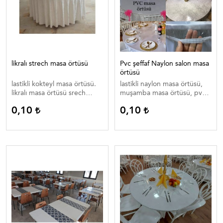
likralı strech masa örtüsü
Pvc şeffaf Naylon salon masa
örtüsü
lastikli kokteyl masa örtüsü.
lastikli naylon masa örtüsü,
likralı masa örtüsü srech
muşamba masa örtüsü, pvc
bistro masa örtüleri
masa örtüsü
0,10
0,10