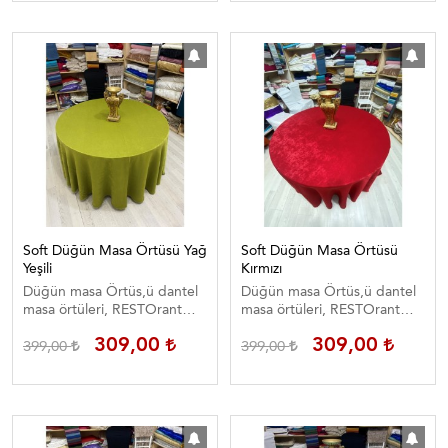
masa örtüsü kapaklar
Soft Düğün Masa Örtüsü Yağ
Soft Düğün Masa Örtüsü
Yeşili
Kırmızı
Düğün masa Örtüs,ü dantel
Düğün masa Örtüs,ü dantel
masa örtüleri, RESTOrant
masa örtüleri, RESTOrant
masa örtüleri, düğün masa
masa örtüleri, düğün masa
309,00
309,00
örtüsü, lokanta masa örtüsü,
399,00
örtüsü, lokanta masa örtüsü,
399,00
yemekhane masa örtüsü,
yemekhane masa örtüsü,
işyeri masa örtüleri, dantel
işyeri masa örtüleri, dantel
masa örtüsü kapaklar
masa örtüsü kapaklar