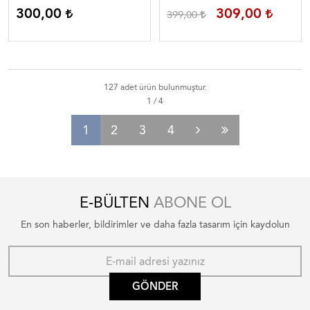
masa örtüleri, düğün masa
masa örtüleri, düğün masa
300,00
309,00
örtüsü, lokanta masa örtüsü,
örtüsü, lokanta masa örtüsü,
399,00
yemekhane masa örtüsü,
yemekhane masa örtüsü,
işyeri masa örtüleri, dantel
işyeri masa örtüleri, dantel
masa örtüsü kapaklar
masa örtüsü kapaklar
127 adet ürün bulunmuştur.
1
2
3
4
E-BÜLTEN
ABONE OL
En son haberler, bildirimler ve daha fazla tasarım için kaydolun
GÖNDER