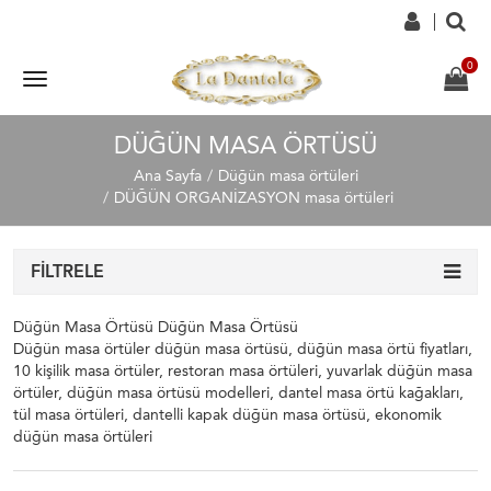
DÜĞÜN MASA ÖRTÜSÜ
Ana Sayfa
Düğün masa örtüleri
DÜĞÜN ORGANİZASYON masa örtüleri
FILTRELE
Düğün Masa Örtüsü Düğün Masa Örtüsü
Düğün masa örtüler düğün masa örtüsü, düğün masa örtü fiyatları,
10 kişilik masa örtüler, restoran masa örtüleri, yuvarlak düğün masa
örtüler, düğün masa örtüsü modelleri, dantel masa örtü kağakları,
tül masa örtüleri, dantelli kapak düğün masa örtüsü, ekonomik
düğün masa örtüleri