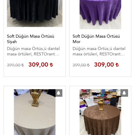
Soft Düğün Masa Örtüsü
Soft Düğün Masa Örtüsü
Siyah
Mor
Düğün masa Örtüs,ü dantel
Düğün masa Örtüs,ü dantel
masa örtüleri, RESTOrant
masa örtüleri, RESTOrant
masa örtüleri, düğün masa
masa örtüleri, düğün masa
309,00
309,00
örtüsü, lokanta masa örtüsü,
399,00
örtüsü, lokanta masa örtüsü,
399,00
yemekhane masa örtüsü,
yemekhane masa örtüsü,
işyeri masa örtüleri, dantel
işyeri masa örtüleri, dantel
masa örtüsü kapaklar
masa örtüsü kapaklar