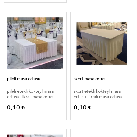
pileli masa örtüsü
skört masa örtüsü
pileli etekli kokteyl masa
skört etekli kokteyl masa
örtüsü. likralı masa örtüsü
örtüsü. likralı masa örtüsü
srech bistro masa örtüleri
srech bistro masa örtüleri
0,10
0,10