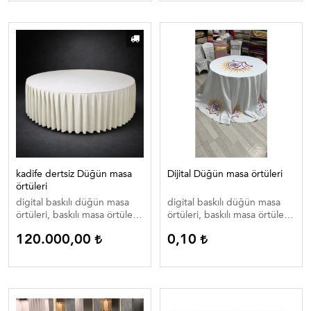
kadife dertsiz Düğün masa
Dijital Düğün masa örtüleri
örtüleri
digital baskılı düğün masa
digital baskılı düğün masa
örtüleri, baskılı masa örtüleri,
örtüleri, baskılı masa örtüleri,
düğün masa örtüleri , düğün
düğün masa örtüleri , düğün
120.000,00
0,10
masa örtüleri düğün masa
masa örtüleri düğün masa
ortuleri
ortuleri