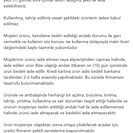
yedi (7) günlük süre içinde teslim aldığınız şekli ile iade
edebilirsiniz.
Kullanılmış, tahrip edilmiş vesair şekildeki ürünlerin iadesi kabul
edilmez.
Müşteri ürünü, kendisine teslim edildiği andaki durumu ile geri
vermekle ve kullanım söz konusu ise kullanma dolayısıyla malın ticari
değerindeki kaybı tazminle yükümlüdür
Müşterinin ürünü iade etmesi veya alışverişinden cayması halinde,
iade edilen ürün Bize ulaştığı andan itibaren on (10) gün içerisinde
ürün bedeli iade edilir. Kredi kartına ürün iade bedeli bankanız
tarafından 2-6 hafta arasında yapılmaktadır. Bu sürede firmamızın
tasarrufu bulunmamaktadır.
Üründe ve ambalajında herhangi bir açılma, bozulma, kırılma,
tahrip, yırtılma, kullanılma ve sair durumları tespit ettiği hallerde ve
ürünün müşteriye teslim edildiği andaki hali ile iade edilememesi
halinde ürünü iade almayacak ve bedelini iade etmeyecektir.
Ürün müşteriye ulaştıktan sonra ortaya çıkabilecek arızalar için,
üretici firmanın yetkili servislerine başvurulmalıdır.