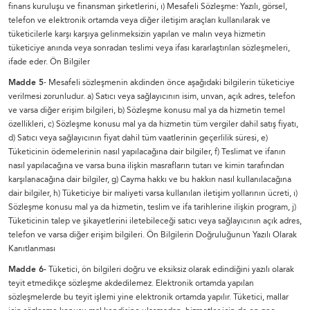
finans kuruluşu ve finansman şirketlerini, ı) Mesafeli Sözleşme: Yazılı, görsel,
telefon ve elektronik ortamda veya diğer iletişim araçları kullanılarak ve
tüketicilerle karşı karşıya gelinmeksizin yapılan ve malın veya hizmetin
tüketiciye anında veya sonradan teslimi veya ifası kararlaştırılan sözleşmeleri,
ifade eder. Ön Bilgiler
Madde 5
- Mesafeli sözleşmenin akdinden önce aşağıdaki bilgilerin tüketiciye
verilmesi zorunludur. a) Satıcı veya sağlayıcının isim, unvan, açık adres, telefon
ve varsa diğer erişim bilgileri, b) Sözleşme konusu mal ya da hizmetin temel
özellikleri, c) Sözleşme konusu mal ya da hizmetin tüm vergiler dahil satış fiyatı,
d) Satıcı veya sağlayıcının fiyat dahil tüm vaatlerinin geçerlilik süresi, e)
Tüketicinin ödemelerinin nasıl yapılacağına dair bilgiler, f) Teslimat ve ifanın
nasıl yapılacağına ve varsa buna ilişkin masrafların tutarı ve kimin tarafından
karşılanacağına dair bilgiler, g) Cayma hakkı ve bu hakkın nasıl kullanılacağına
dair bilgiler, h) Tüketiciye bir maliyeti varsa kullanılan iletişim yollarının ücreti, ı)
Sözleşme konusu mal ya da hizmetin, teslim ve ifa tarihlerine ilişkin program, j)
Tüketicinin talep ve şikayetlerini iletebileceği satıcı veya sağlayıcının açık adres,
telefon ve varsa diğer erişim bilgileri. Ön Bilgilerin Doğruluğunun Yazılı Olarak
Kanıtlanması
Madde 6-
Tüketici, ön bilgileri doğru ve eksiksiz olarak edindiğini yazılı olarak
teyit etmedikçe sözleşme akdedilemez. Elektronik ortamda yapılan
sözleşmelerde bu teyit işlemi yine elektronik ortamda yapılır. Tüketici, mallar