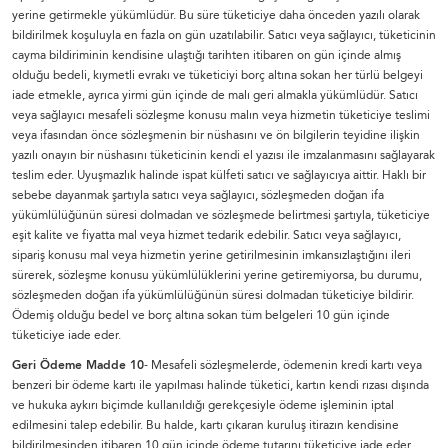
yerine getirmekle yükümlüdür. Bu süre tüketiciye daha önceden yazılı olarak
bildirilmek koşuluyla en fazla on gün uzatılabilir. Satıcı veya sağlayıcı, tüketicinin
cayma bildiriminin kendisine ulaştığı tarihten itibaren on gün içinde almış
olduğu bedeli, kıymetli evrakı ve tüketiciyi borç altına sokan her türlü belgeyi
iade etmekle, ayrıca yirmi gün içinde de malı geri almakla yükümlüdür. Satıcı
veya sağlayıcı mesafeli sözleşme konusu malın veya hizmetin tüketiciye teslimi
veya ifasından önce sözleşmenin bir nüshasını ve ön bilgilerin teyidine ilişkin
yazılı onayın bir nüshasını tüketicinin kendi el yazısı ile imzalanmasını sağlayarak
teslim eder. Uyuşmazlık halinde ispat külfeti satıcı ve sağlayıcıya aittir. Haklı bir
sebebe dayanmak şartıyla satıcı veya sağlayıcı, sözleşmeden doğan ifa
yükümlülüğünün süresi dolmadan ve sözleşmede belirtmesi şartıyla, tüketiciye
eşit kalite ve fiyatta mal veya hizmet tedarik edebilir. Satıcı veya sağlayıcı,
sipariş konusu mal veya hizmetin yerine getirilmesinin imkansızlaştığını ileri
sürerek, sözleşme konusu yükümlülüklerini yerine getiremiyorsa, bu durumu,
sözleşmeden doğan ifa yükümlülüğünün süresi dolmadan tüketiciye bildirir.
Ödemiş olduğu bedel ve borç altına sokan tüm belgeleri 10 gün içinde
tüketiciye iade eder.
Geri Ödeme Madde 10
- Mesafeli sözleşmelerde, ödemenin kredi kartı veya
benzeri bir ödeme kartı ile yapılması halinde tüketici, kartın kendi rızası dışında
ve hukuka aykırı biçimde kullanıldığı gerekçesiyle ödeme işleminin iptal
edilmesini talep edebilir. Bu halde, kartı çıkaran kuruluş itirazın kendisine
bildirilmesinden itibaren 10 gün içinde ödeme tutarını tüketiciye iade eder.