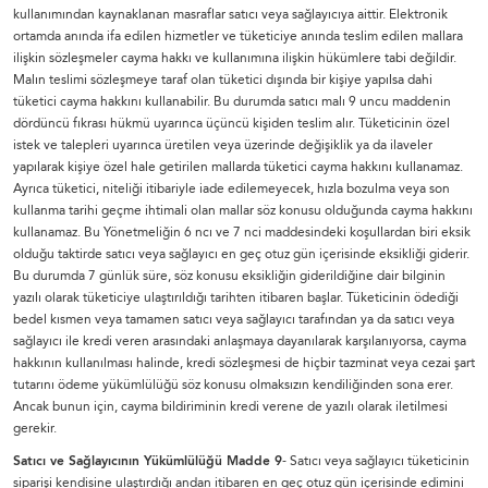
kullanımından kaynaklanan masraflar satıcı veya sağlayıcıya aittir. Elektronik
ortamda anında ifa edilen hizmetler ve tüketiciye anında teslim edilen mallara
ilişkin sözleşmeler cayma hakkı ve kullanımına ilişkin hükümlere tabi değildir.
Malın teslimi sözleşmeye taraf olan tüketici dışında bir kişiye yapılsa dahi
tüketici cayma hakkını kullanabilir. Bu durumda satıcı malı 9 uncu maddenin
dördüncü fıkrası hükmü uyarınca üçüncü kişiden teslim alır. Tüketicinin özel
istek ve talepleri uyarınca üretilen veya üzerinde değişiklik ya da ilaveler
yapılarak kişiye özel hale getirilen mallarda tüketici cayma hakkını kullanamaz.
Ayrıca tüketici, niteliği itibariyle iade edilemeyecek, hızla bozulma veya son
kullanma tarihi geçme ihtimali olan mallar söz konusu olduğunda cayma hakkını
kullanamaz. Bu Yönetmeliğin 6 ncı ve 7 nci maddesindeki koşullardan biri eksik
olduğu taktirde satıcı veya sağlayıcı en geç otuz gün içerisinde eksikliği giderir.
Bu durumda 7 günlük süre, söz konusu eksikliğin giderildiğine dair bilginin
yazılı olarak tüketiciye ulaştırıldığı tarihten itibaren başlar. Tüketicinin ödediği
bedel kısmen veya tamamen satıcı veya sağlayıcı tarafından ya da satıcı veya
sağlayıcı ile kredi veren arasındaki anlaşmaya dayanılarak karşılanıyorsa, cayma
hakkının kullanılması halinde, kredi sözleşmesi de hiçbir tazminat veya cezai şart
tutarını ödeme yükümlülüğü söz konusu olmaksızın kendiliğinden sona erer.
Ancak bunun için, cayma bildiriminin kredi verene de yazılı olarak iletilmesi
gerekir.
Satıcı ve Sağlayıcının Yükümlülüğü Madde 9
- Satıcı veya sağlayıcı tüketicinin
siparişi kendisine ulaştırdığı andan itibaren en geç otuz gün içerisinde edimini