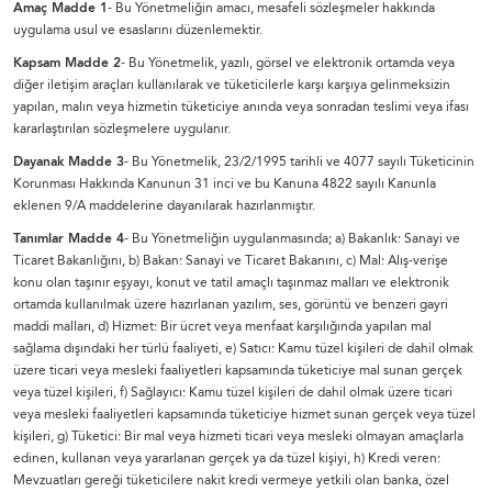
Amaç Madde 1
- Bu Yönetmeliğin amacı, mesafeli sözleşmeler hakkında
uygulama usul ve esaslarını düzenlemektir.
Kapsam Madde 2
- Bu Yönetmelik, yazılı, görsel ve elektronik ortamda veya
diğer iletişim araçları kullanılarak ve tüketicilerle karşı karşıya gelinmeksizin
yapılan, malın veya hizmetin tüketiciye anında veya sonradan teslimi veya ifası
kararlaştırılan sözleşmelere uygulanır.
Dayanak Madde 3
- Bu Yönetmelik, 23/2/1995 tarihli ve 4077 sayılı Tüketicinin
Korunması Hakkında Kanunun 31 inci ve bu Kanuna 4822 sayılı Kanunla
eklenen 9/A maddelerine dayanılarak hazırlanmıştır.
Tanımlar Madde 4
- Bu Yönetmeliğin uygulanmasında; a) Bakanlık: Sanayi ve
Ticaret Bakanlığını, b) Bakan: Sanayi ve Ticaret Bakanını, c) Mal: Alış-verişe
konu olan taşınır eşyayı, konut ve tatil amaçlı taşınmaz malları ve elektronik
ortamda kullanılmak üzere hazırlanan yazılım, ses, görüntü ve benzeri gayri
maddi malları, d) Hizmet: Bir ücret veya menfaat karşılığında yapılan mal
sağlama dışındaki her türlü faaliyeti, e) Satıcı: Kamu tüzel kişileri de dahil olmak
üzere ticari veya mesleki faaliyetleri kapsamında tüketiciye mal sunan gerçek
veya tüzel kişileri, f) Sağlayıcı: Kamu tüzel kişileri de dahil olmak üzere ticari
veya mesleki faaliyetleri kapsamında tüketiciye hizmet sunan gerçek veya tüzel
kişileri, g) Tüketici: Bir mal veya hizmeti ticari veya mesleki olmayan amaçlarla
edinen, kullanan veya yararlanan gerçek ya da tüzel kişiyi, h) Kredi veren:
Mevzuatları gereği tüketicilere nakit kredi vermeye yetkili olan banka, özel