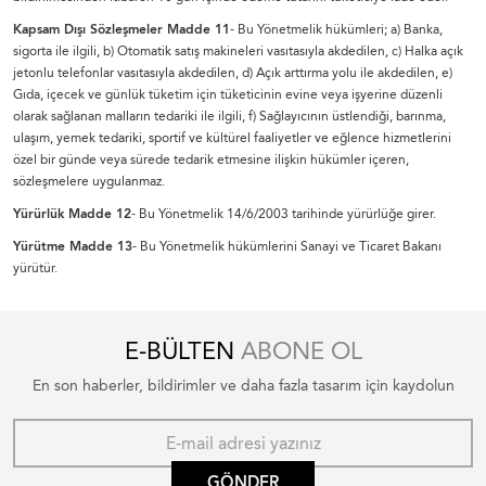
Kapsam Dışı Sözleşmeler Madde 11
- Bu Yönetmelik hükümleri; a) Banka,
sigorta ile ilgili, b) Otomatik satış makineleri vasıtasıyla akdedilen, c) Halka açık
jetonlu telefonlar vasıtasıyla akdedilen, d) Açık arttırma yolu ile akdedilen, e)
Gıda, içecek ve günlük tüketim için tüketicinin evine veya işyerine düzenli
olarak sağlanan malların tedariki ile ilgili, f) Sağlayıcının üstlendiği, barınma,
ulaşım, yemek tedariki, sportif ve kültürel faaliyetler ve eğlence hizmetlerini
özel bir günde veya sürede tedarik etmesine ilişkin hükümler içeren,
sözleşmelere uygulanmaz.
Yürürlük Madde 12
- Bu Yönetmelik 14/6/2003 tarihinde yürürlüğe girer.
Yürütme Madde 13
- Bu Yönetmelik hükümlerini Sanayi ve Ticaret Bakanı
yürütür.
E-BÜLTEN
ABONE OL
En son haberler, bildirimler ve daha fazla tasarım için kaydolun
GÖNDER